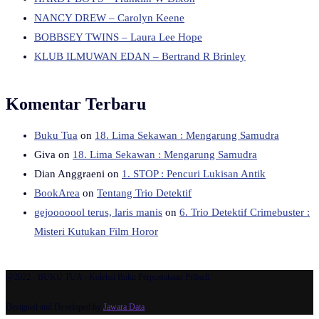
NANCY DREW – Carolyn Keene
BOBBSEY TWINS – Laura Lee Hope
KLUB ILMUWAN EDAN – Bertrand R Brinley
Komentar Terbaru
Buku Tua
on
18. Lima Sekawan : Mengarung Samudra
Giva
on
18. Lima Sekawan : Mengarung Samudra
Dian Anggraeni
on
1. STOP : Pencuri Lukisan Antik
BookArea
on
Tentang Trio Detektif
gejooooool terus, laris manis
on
6. Trio Detektif Crimebuster :
Misteri Kutukan Film Horor
@2022 - BUKU TUA - Koleksi Buku Perpustakaan Pribadi.
Designed and Developed by
Jawara Data