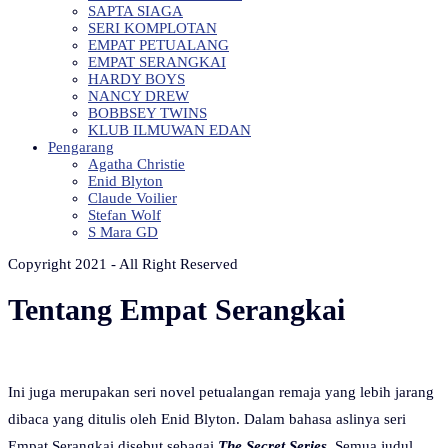
SAPTA SIAGA
SERI KOMPLOTAN
EMPAT PETUALANG
EMPAT SERANGKAI
HARDY BOYS
NANCY DREW
BOBBSEY TWINS
KLUB ILMUWAN EDAN
Pengarang
Agatha Christie
Enid Blyton
Claude Voilier
Stefan Wolf
S Mara GD
Copyright 2021 - All Right Reserved
Tentang Empat Serangkai
Ini juga merupakan seri novel petualangan remaja yang lebih jarang
dibaca yang ditulis oleh Enid Blyton. Dalam bahasa aslinya seri
Empat Serangkai disebut sebagai
The Secret Series
. Semua judul