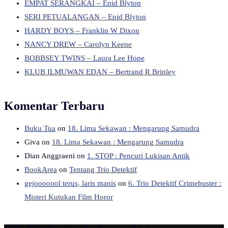
EMPAT SERANGKAI – Enid Blyton
SERI PETUALANGAN – Enid Blyton
HARDY BOYS – Franklin W Dixon
NANCY DREW – Carolyn Keene
BOBBSEY TWINS – Laura Lee Hope
KLUB ILMUWAN EDAN – Bertrand R Brinley
Komentar Terbaru
Buku Tua
on
18. Lima Sekawan : Mengarung Samudra
Giva
on
18. Lima Sekawan : Mengarung Samudra
Dian Anggraeni
on
1. STOP : Pencuri Lukisan Antik
BookArea
on
Tentang Trio Detektif
gejooooool terus, laris manis
on
6. Trio Detektif Crimebuster :
Misteri Kutukan Film Horor