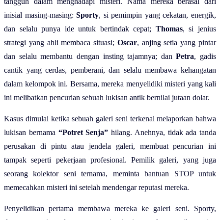
tangguh dalam menghadapi misteri. Nama mereka berasal dari
inisial masing-masing:
Sporty
, si pemimpin yang cekatan, energik,
dan selalu punya ide untuk bertindak cepat;
Thomas
, si jenius
strategi yang ahli membaca situasi;
Oscar
, anjing setia yang pintar
dan selalu membantu dengan insting tajamnya; dan
Petra
, gadis
cantik yang cerdas, pemberani, dan selalu membawa kehangatan
dalam kelompok ini. Bersama, mereka menyelidiki misteri yang kali
ini melibatkan pencurian sebuah lukisan antik bernilai jutaan dolar.
Kasus dimulai ketika sebuah galeri seni terkenal melaporkan bahwa
lukisan bernama
“Potret Senja”
hilang. Anehnya, tidak ada tanda
perusakan di pintu atau jendela galeri, membuat pencurian ini
tampak seperti pekerjaan profesional. Pemilik galeri, yang juga
seorang kolektor seni ternama, meminta bantuan STOP untuk
memecahkan misteri ini setelah mendengar reputasi mereka.
Penyelidikan pertama membawa mereka ke galeri seni. Sporty,