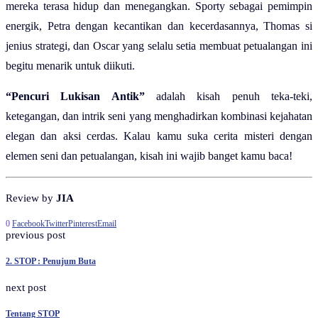
mereka terasa hidup dan menegangkan. Sporty sebagai pemimpin
energik, Petra dengan kecantikan dan kecerdasannya, Thomas si
jenius strategi, dan Oscar yang selalu setia membuat petualangan ini
begitu menarik untuk diikuti.
“Pencuri Lukisan Antik”
adalah kisah penuh teka-teki,
ketegangan, dan intrik seni yang menghadirkan kombinasi kejahatan
elegan dan aksi cerdas. Kalau kamu suka cerita misteri dengan
elemen seni dan petualangan, kisah ini wajib banget kamu baca!
Review by
JIA
0
Facebook
Twitter
Pinterest
Email
previous post
2. STOP : Penujum Buta
next post
Tentang STOP