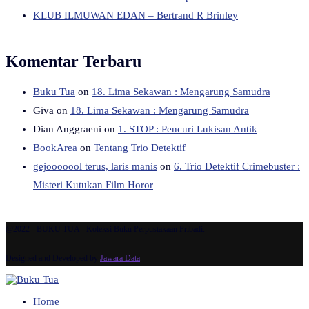
KLUB ILMUWAN EDAN – Bertrand R Brinley
Komentar Terbaru
Buku Tua
on
18. Lima Sekawan : Mengarung Samudra
Giva
on
18. Lima Sekawan : Mengarung Samudra
Dian Anggraeni
on
1. STOP : Pencuri Lukisan Antik
BookArea
on
Tentang Trio Detektif
gejooooool terus, laris manis
on
6. Trio Detektif Crimebuster :
Misteri Kutukan Film Horor
@2022 - BUKU TUA - Koleksi Buku Perpustakaan Pribadi.
Designed and Developed by
Jawara Data
Home