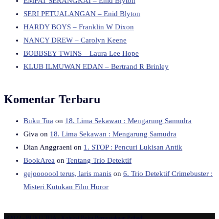
EMPAT SERANGKAI – Enid Blyton
SERI PETUALANGAN – Enid Blyton
HARDY BOYS – Franklin W Dixon
NANCY DREW – Carolyn Keene
BOBBSEY TWINS – Laura Lee Hope
KLUB ILMUWAN EDAN – Bertrand R Brinley
Komentar Terbaru
Buku Tua
on
18. Lima Sekawan : Mengarung Samudra
Giva
on
18. Lima Sekawan : Mengarung Samudra
Dian Anggraeni
on
1. STOP : Pencuri Lukisan Antik
BookArea
on
Tentang Trio Detektif
gejooooool terus, laris manis
on
6. Trio Detektif Crimebuster :
Misteri Kutukan Film Horor
@2022 - BUKU TUA - Koleksi Buku Perpustakaan Pribadi.