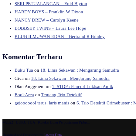
SERI PETUALANGAN – Enid Blyton
HARDY BOYS – Franklin W Dixon
NANCY DREW – Carolyn Keene
BOBBSEY TWINS – Laura Lee Hope
KLUB ILMUWAN EDAN – Bertrand R Brinley
Komentar Terbaru
Buku Tua
on
18. Lima Sekawan : Mengarung Samudra
Giva
on
18. Lima Sekawan : Mengarung Samudra
Dian Anggraeni
on
1. STOP : Pencuri Lukisan Antik
BookArea
on
Tentang Trio Detektif
gejooooool terus, laris manis
on
6. Trio Detektif Crimebuster :
@2022 - BUKU TUA - Koleksi Buku Perpustakaan Pribadi.
Designed and Developed by
Jawara Data