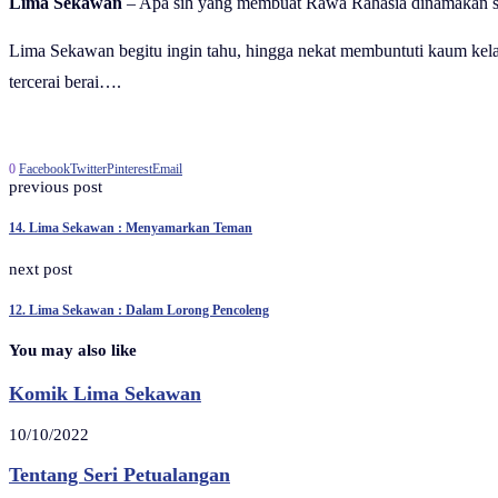
Lima Sekawan
– Apa sih yang membuat Rawa Rahasia dinamakan sepe
Lima Sekawan begitu ingin tahu, hingga nekat membuntuti kaum kela
tercerai berai….
0
Facebook
Twitter
Pinterest
Email
previous post
14. Lima Sekawan : Menyamarkan Teman
next post
12. Lima Sekawan : Dalam Lorong Pencoleng
You may also like
Komik Lima Sekawan
10/10/2022
Tentang Seri Petualangan