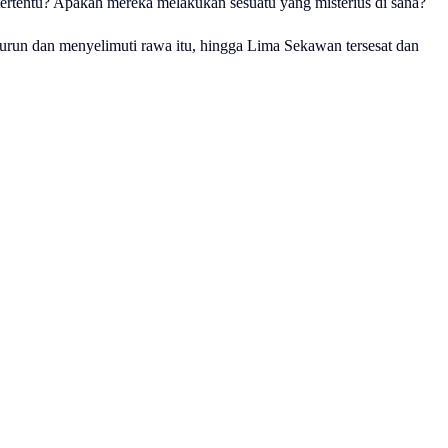
ertentu? Apakah mereka melakukan sesuatu yang misterius di sana?
urun dan menyelimuti rawa itu, hingga Lima Sekawan tersesat dan