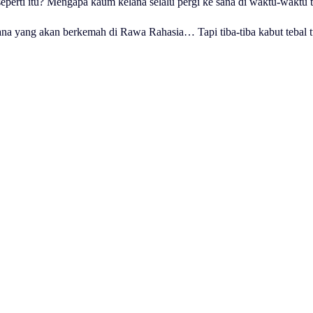
rti itu? Mengapa kaum kelana selalu pergi ke sana di waktu-waktu t
na yang akan berkemah di Rawa Rahasia… Tapi tiba-tiba kabut tebal t