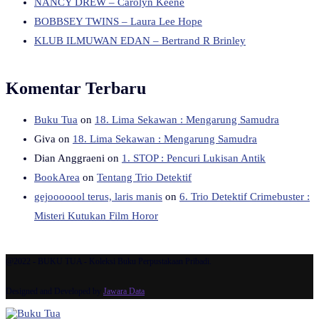
NANCY DREW – Carolyn Keene
BOBBSEY TWINS – Laura Lee Hope
KLUB ILMUWAN EDAN – Bertrand R Brinley
Komentar Terbaru
Buku Tua
on
18. Lima Sekawan : Mengarung Samudra
Giva
on
18. Lima Sekawan : Mengarung Samudra
Dian Anggraeni
on
1. STOP : Pencuri Lukisan Antik
BookArea
on
Tentang Trio Detektif
gejooooool terus, laris manis
on
6. Trio Detektif Crimebuster :
Misteri Kutukan Film Horor
@2022 - BUKU TUA - Koleksi Buku Perpustakaan Pribadi.
Designed and Developed by
Jawara Data